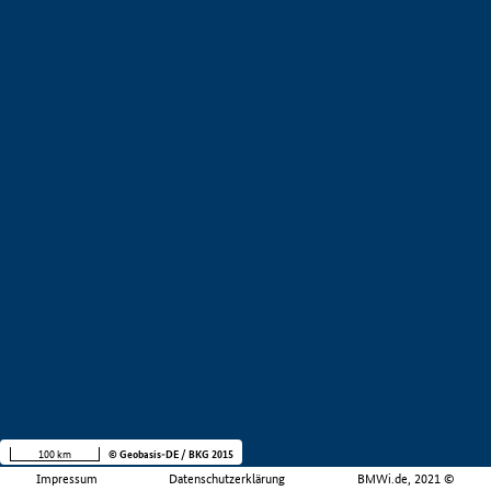
100 km
© Geobasis-DE / BKG 2015
Impressum
Datenschutzerklärung
BMWi.de, 2021 ©