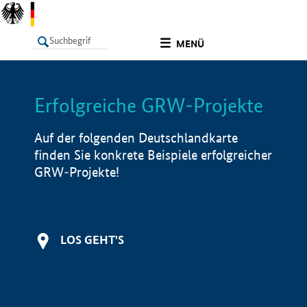
undefined
MENÜ
Erfolgreiche GRW-Projekte
LISTE
Filter
Info
Auf der folgenden Deutschlandkarte
finden Sie konkrete Beispiele erfolgreicher
GRW-Projekte!
LOS GEHT'S