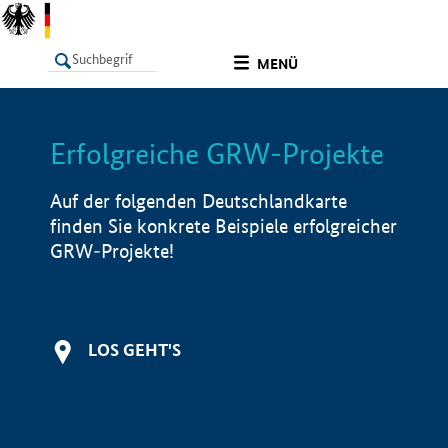
undefined
MENÜ
Erfolgreiche GRW-Projekte
LISTE
Filter
Info
Auf der folgenden Deutschlandkarte
finden Sie konkrete Beispiele erfolgreicher
GRW-Projekte!
LOS GEHT'S