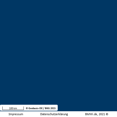
100 km
© Geobasis-DE / BKG 2015
Impressum
Datenschutzerklärung
BMWi.de, 2021 ©