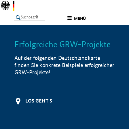
undefined
MENÜ
Erfolgreiche GRW-Projekte
LISTE
Filter
Info
Auf der folgenden Deutschlandkarte
finden Sie konkrete Beispiele erfolgreicher
GRW-Projekte!
LOS GEHT'S