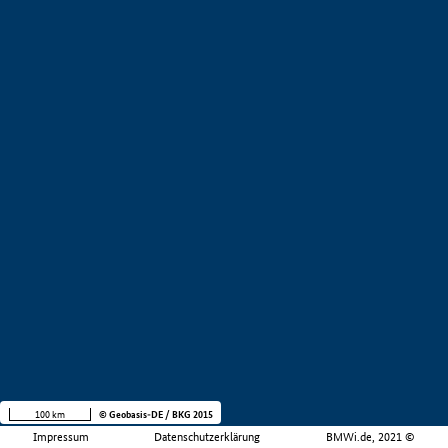
100 km
© Geobasis-DE / BKG 2015
Impressum
Datenschutzerklärung
BMWi.de, 2021 ©