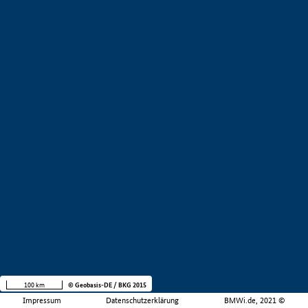
100 km
© Geobasis-DE / BKG 2015
Impressum
Datenschutzerklärung
BMWi.de, 2021 ©