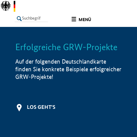
undefined
MENÜ
Erfolgreiche GRW-Projekte
LISTE
Filter
Info
Auf der folgenden Deutschlandkarte
finden Sie konkrete Beispiele erfolgreicher
GRW-Projekte!
LOS GEHT'S