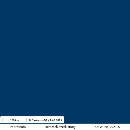
100 km
© Geobasis-DE / BKG 2015
Impressum
Datenschutzerklärung
BMWi.de, 2021 ©