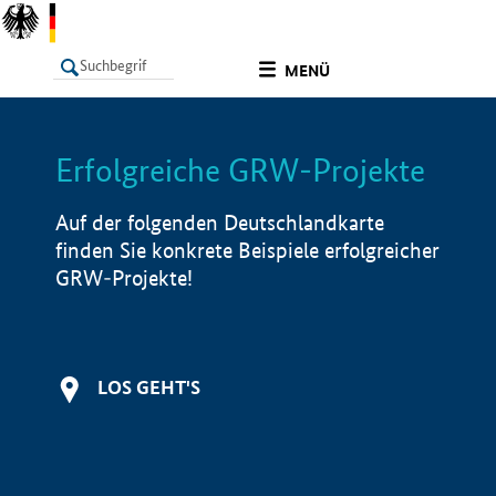
undefined
MENÜ
Erfolgreiche GRW-Projekte
LISTE
Filter
Info
Auf der folgenden Deutschlandkarte
finden Sie konkrete Beispiele erfolgreicher
GRW-Projekte!
LOS GEHT'S