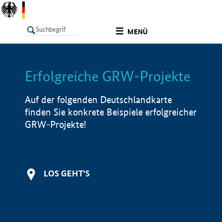
undefined
MENÜ
Erfolgreiche GRW-Projekte
LISTE
Filter
Info
Auf der folgenden Deutschlandkarte
finden Sie konkrete Beispiele erfolgreicher
GRW-Projekte!
LOS GEHT'S