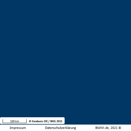
100 km
© Geobasis-DE / BKG 2015
Impressum
Datenschutzerklärung
BMWi.de, 2021 ©