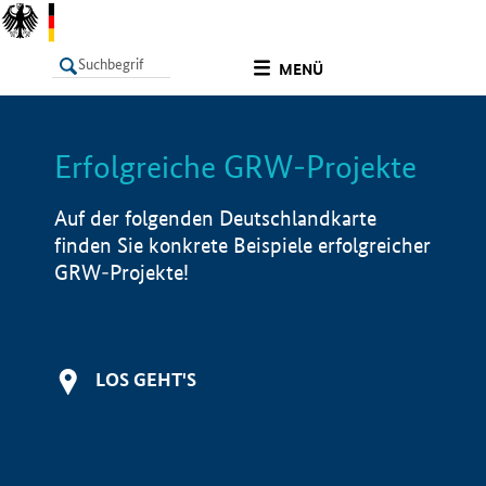
undefined
MENÜ
Erfolgreiche GRW-Projekte
LISTE
Filter
Info
Auf der folgenden Deutschlandkarte
finden Sie konkrete Beispiele erfolgreicher
GRW-Projekte!
LOS GEHT'S