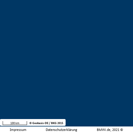
100 km
© Geobasis-DE / BKG 2015
Impressum
Datenschutzerklärung
BMWi.de, 2021 ©