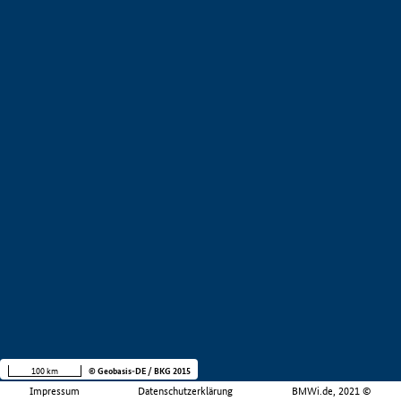
100 km
© Geobasis-DE / BKG 2015
Impressum
Datenschutzerklärung
BMWi.de, 2021 ©