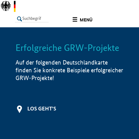
undefined
MENÜ
Erfolgreiche GRW-Projekte
LISTE
Filter
Info
Auf der folgenden Deutschlandkarte
finden Sie konkrete Beispiele erfolgreicher
GRW-Projekte!
LOS GEHT'S