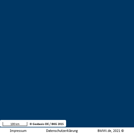
100 km
© Geobasis-DE / BKG 2015
Impressum
Datenschutzerklärung
BMWi.de, 2021 ©