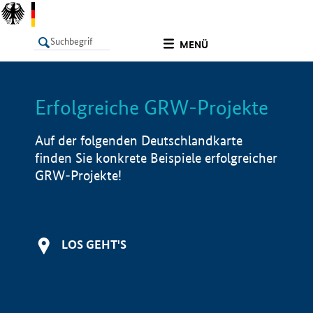
undefined
MENÜ
Erfolgreiche GRW-Projekte
LISTE
Filter
Info
Auf der folgenden Deutschlandkarte
finden Sie konkrete Beispiele erfolgreicher
GRW-Projekte!
LOS GEHT'S