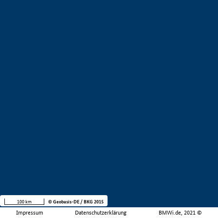
100 km
© Geobasis-DE / BKG 2015
Impressum
Datenschutzerklärung
BMWi.de, 2021 ©