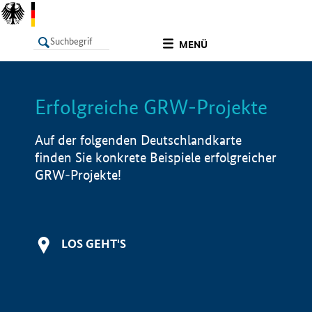
undefined
MENÜ
Erfolgreiche GRW-Projekte
LISTE
Filter
Info
Auf der folgenden Deutschlandkarte
finden Sie konkrete Beispiele erfolgreicher
GRW-Projekte!
LOS GEHT'S