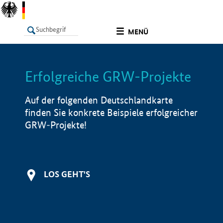
undefined
MENÜ
Erfolgreiche GRW-Projekte
LISTE
Filter
Info
Auf der folgenden Deutschlandkarte
finden Sie konkrete Beispiele erfolgreicher
GRW-Projekte!
LOS GEHT'S