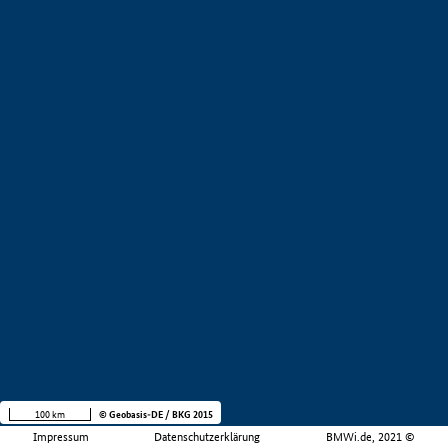
100 km
© Geobasis-DE / BKG 2015
Impressum
Datenschutzerklärung
BMWi.de, 2021 ©