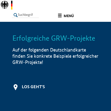
undefined
MENÜ
Erfolgreiche GRW-Projekte
LISTE
Filter
Info
Auf der folgenden Deutschlandkarte
finden Sie konkrete Beispiele erfolgreicher
GRW-Projekte!
LOS GEHT'S