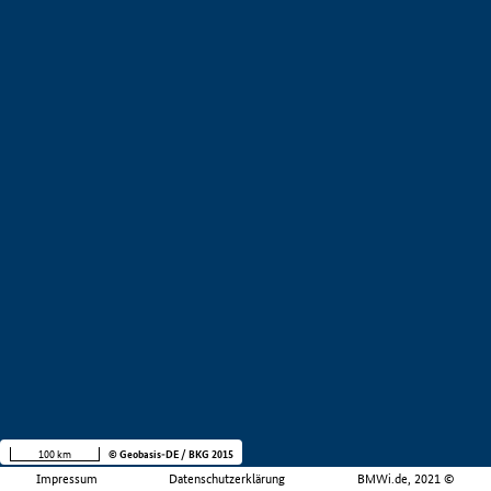
100 km
© Geobasis-DE / BKG 2015
Impressum
Datenschutzerklärung
BMWi.de, 2021 ©