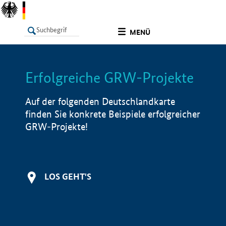
undefined
MENÜ
Erfolgreiche GRW-Projekte
LISTE
Filter
Info
Auf der folgenden Deutschlandkarte
finden Sie konkrete Beispiele erfolgreicher
GRW-Projekte!
LOS GEHT'S