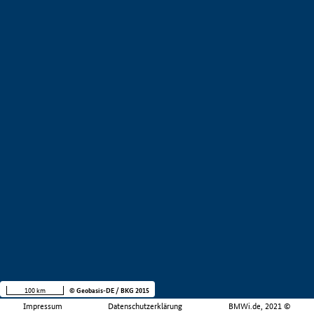
100 km
© Geobasis-DE / BKG 2015
Impressum
Datenschutzerklärung
BMWi.de, 2021 ©