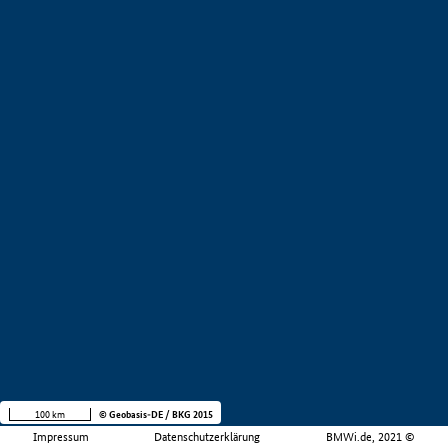
100 km
© Geobasis-DE / BKG 2015
Impressum
Datenschutzerklärung
BMWi.de, 2021 ©