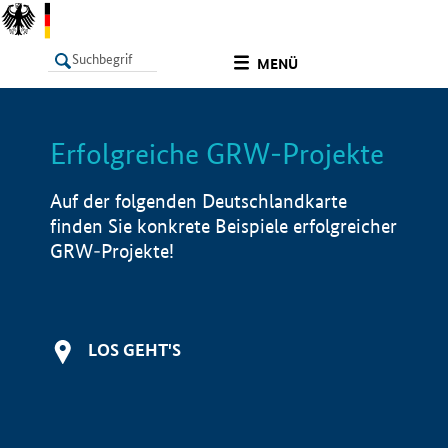
undefined
MENÜ
Erfolgreiche GRW-Projekte
LISTE
Filter
Info
Auf der folgenden Deutschlandkarte
finden Sie konkrete Beispiele erfolgreicher
GRW-Projekte!
LOS GEHT'S