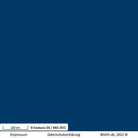
100 km
© Geobasis-DE / BKG 2015
Impressum
Datenschutzerklärung
BMWi.de, 2021 ©