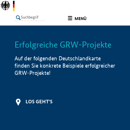
undefined
MENÜ
Erfolgreiche GRW-Projekte
LISTE
Filter
Info
Auf der folgenden Deutschlandkarte
finden Sie konkrete Beispiele erfolgreicher
GRW-Projekte!
LOS GEHT'S