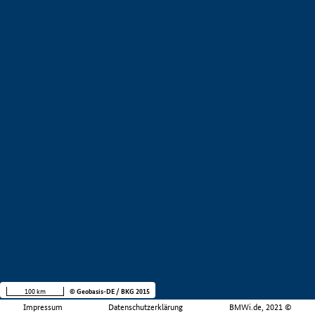
100 km
© Geobasis-DE / BKG 2015
Impressum
Datenschutzerklärung
BMWi.de, 2021 ©