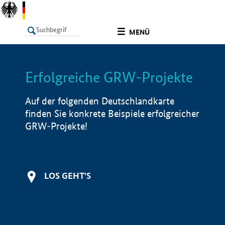
undefined
MENÜ
Erfolgreiche GRW-Projekte
LISTE
Filter
Info
Auf der folgenden Deutschlandkarte
finden Sie konkrete Beispiele erfolgreicher
GRW-Projekte!
LOS GEHT'S