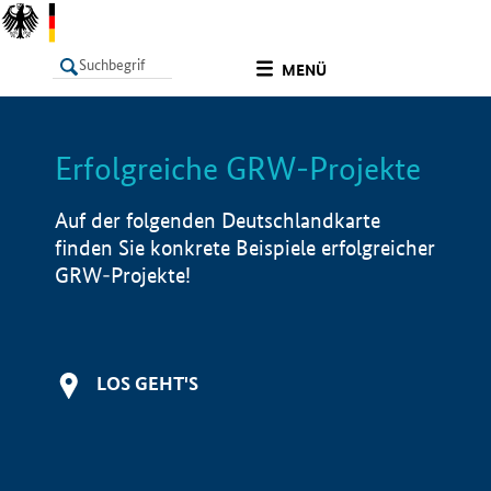
undefined
MENÜ
Erfolgreiche GRW-Projekte
LISTE
Filter
Info
Auf der folgenden Deutschlandkarte
finden Sie konkrete Beispiele erfolgreicher
GRW-Projekte!
LOS GEHT'S