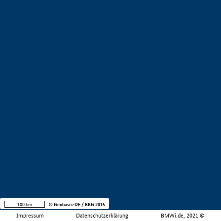
100 km
© Geobasis-DE / BKG 2015
Impressum
Datenschutzerklärung
BMWi.de, 2021 ©