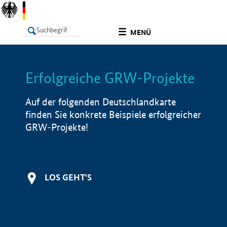
undefined
MENÜ
Erfolgreiche GRW-Projekte
LISTE
Filter
Info
Auf der folgenden Deutschlandkarte
finden Sie konkrete Beispiele erfolgreicher
GRW-Projekte!
LOS GEHT'S