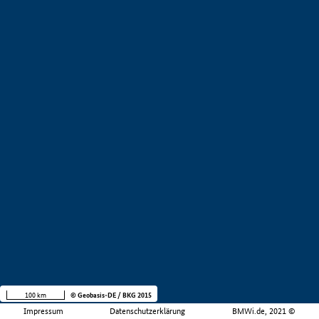
100 km
© Geobasis-DE / BKG 2015
Impressum
Datenschutzerklärung
BMWi.de, 2021 ©