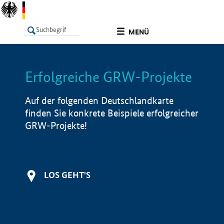
undefined
MENÜ
Erfolgreiche GRW-Projekte
LISTE
Filter
Info
Auf der folgenden Deutschlandkarte
finden Sie konkrete Beispiele erfolgreicher
GRW-Projekte!
LOS GEHT'S