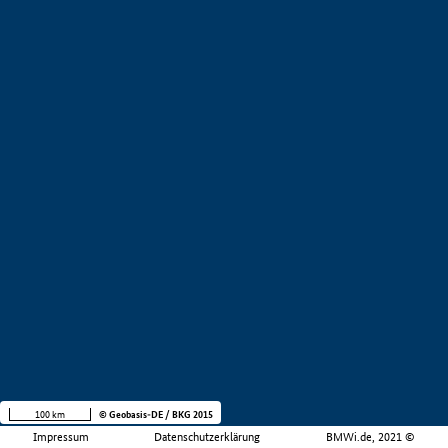
100 km
© Geobasis-DE / BKG 2015
Impressum
Datenschutzerklärung
BMWi.de, 2021 ©