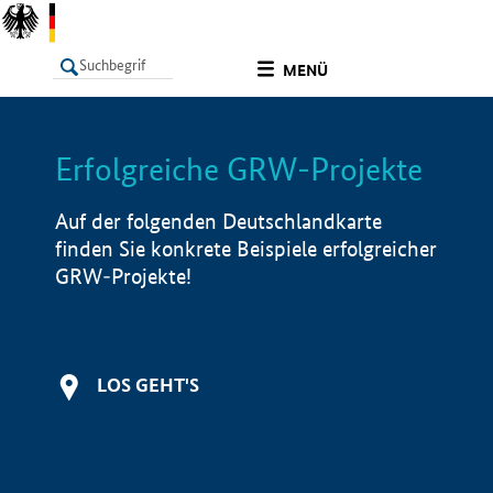
undefined
MENÜ
Erfolgreiche GRW-Projekte
LISTE
Filter
Info
Auf der folgenden Deutschlandkarte
finden Sie konkrete Beispiele erfolgreicher
GRW-Projekte!
LOS GEHT'S