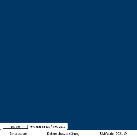
100 km
© Geobasis-DE / BKG 2015
Impressum
Datenschutzerklärung
BMWi.de, 2021 ©