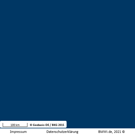
100 km
© Geobasis-DE / BKG 2015
Impressum
Datenschutzerklärung
BMWi.de, 2021 ©