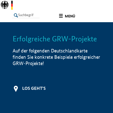
undefined
MENÜ
Erfolgreiche GRW-Projekte
LISTE
Filter
Info
Auf der folgenden Deutschlandkarte
finden Sie konkrete Beispiele erfolgreicher
GRW-Projekte!
LOS GEHT'S