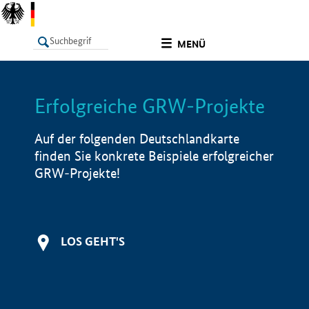
undefined
MENÜ
Erfolgreiche GRW-Projekte
LISTE
Filter
Info
Auf der folgenden Deutschlandkarte
finden Sie konkrete Beispiele erfolgreicher
GRW-Projekte!
LOS GEHT'S