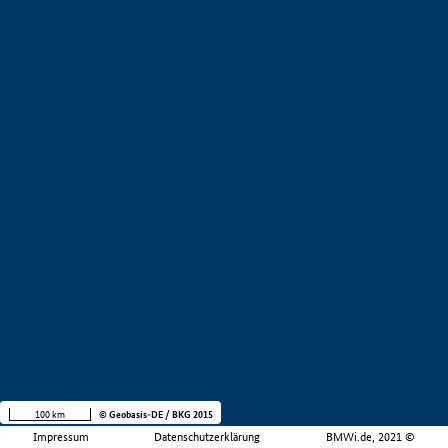
100 km
© Geobasis-DE / BKG 2015
Impressum
Datenschutzerklärung
BMWi.de, 2021 ©