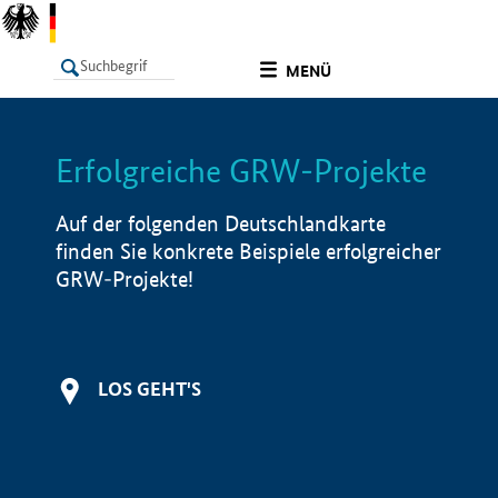
undefined
MENÜ
Erfolgreiche GRW-Projekte
LISTE
Filter
Info
Auf der folgenden Deutschlandkarte
finden Sie konkrete Beispiele erfolgreicher
GRW-Projekte!
LOS GEHT'S