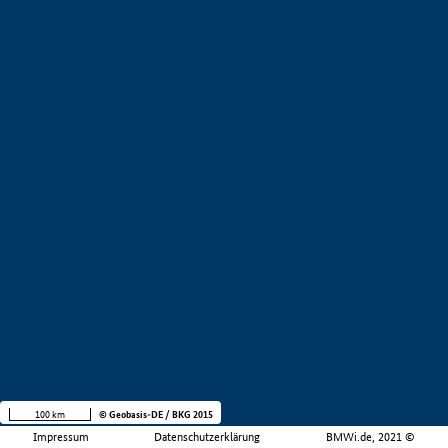
100 km
© Geobasis-DE / BKG 2015
Impressum
Datenschutzerklärung
BMWi.de, 2021 ©