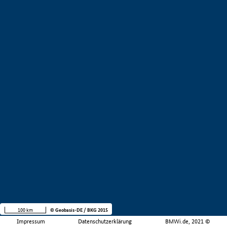
100 km
© Geobasis-DE / BKG 2015
Impressum
Datenschutzerklärung
BMWi.de, 2021 ©