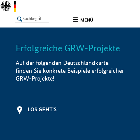
undefined
MENÜ
Erfolgreiche GRW-Projekte
LISTE
Filter
Info
Auf der folgenden Deutschlandkarte
finden Sie konkrete Beispiele erfolgreicher
GRW-Projekte!
LOS GEHT'S