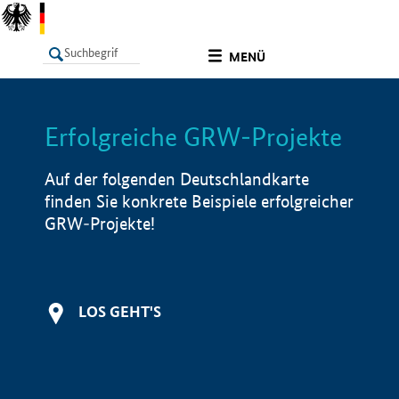
undefined
MENÜ
Erfolgreiche GRW-Projekte
LISTE
Filter
Info
Auf der folgenden Deutschlandkarte
finden Sie konkrete Beispiele erfolgreicher
GRW-Projekte!
LOS GEHT'S