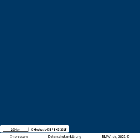
100 km
© Geobasis-DE / BKG 2015
Impressum
Datenschutzerklärung
BMWi.de, 2021 ©