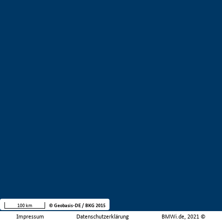
100 km
© Geobasis-DE / BKG 2015
Impressum
Datenschutzerklärung
BMWi.de, 2021 ©