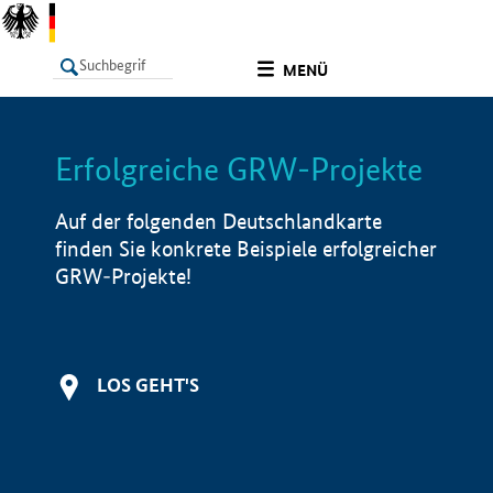
undefined
MENÜ
Erfolgreiche GRW-Projekte
LISTE
Filter
Info
Auf der folgenden Deutschlandkarte
finden Sie konkrete Beispiele erfolgreicher
GRW-Projekte!
LOS GEHT'S