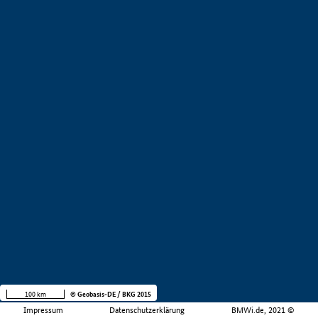
100 km
© Geobasis-DE / BKG 2015
Impressum
Datenschutzerklärung
BMWi.de, 2021 ©