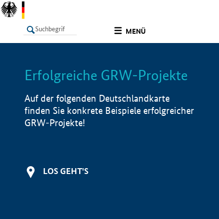
undefined
MENÜ
Erfolgreiche GRW-Projekte
LISTE
Filter
Info
Auf der folgenden Deutschlandkarte
finden Sie konkrete Beispiele erfolgreicher
GRW-Projekte!
LOS GEHT'S