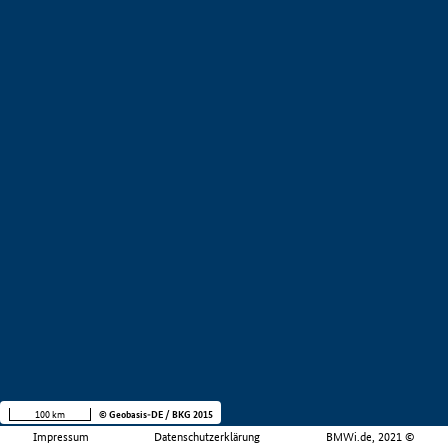
100 km
© Geobasis-DE / BKG 2015
Impressum
Datenschutzerklärung
BMWi.de, 2021 ©