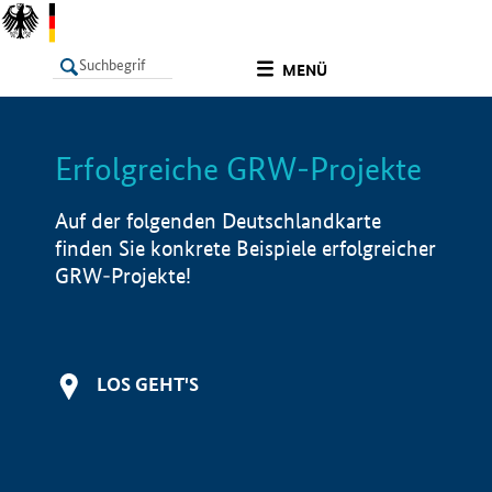
undefined
MENÜ
Erfolgreiche GRW-Projekte
LISTE
Filter
Info
Auf der folgenden Deutschlandkarte
finden Sie konkrete Beispiele erfolgreicher
GRW-Projekte!
LOS GEHT'S