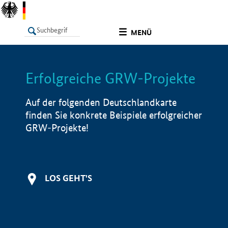
undefined
MENÜ
Erfolgreiche GRW-Projekte
LISTE
Filter
Info
Auf der folgenden Deutschlandkarte
finden Sie konkrete Beispiele erfolgreicher
GRW-Projekte!
LOS GEHT'S