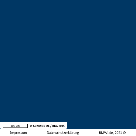
100 km
© Geobasis-DE / BKG 2015
Impressum
Datenschutzerklärung
BMWi.de, 2021 ©