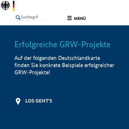
undefined
MENÜ
Erfolgreiche GRW-Projekte
LISTE
Filter
Info
Auf der folgenden Deutschlandkarte
finden Sie konkrete Beispiele erfolgreicher
GRW-Projekte!
LOS GEHT'S