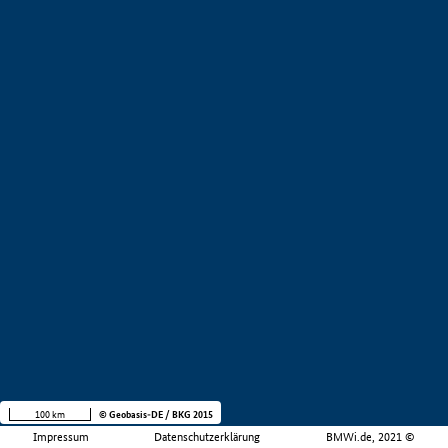
100 km
© Geobasis-DE / BKG 2015
Impressum
Datenschutzerklärung
BMWi.de, 2021 ©