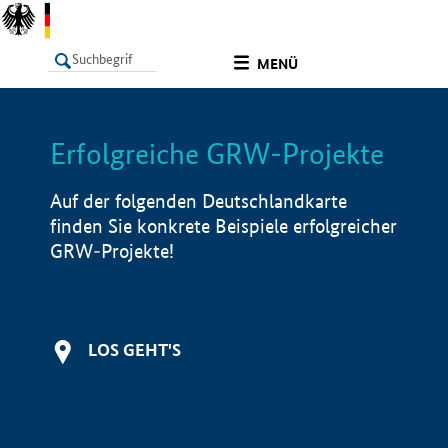
undefined
MENÜ
Erfolgreiche GRW-Projekte
LISTE
Filter
Info
Auf der folgenden Deutschlandkarte
finden Sie konkrete Beispiele erfolgreicher
GRW-Projekte!
LOS GEHT'S