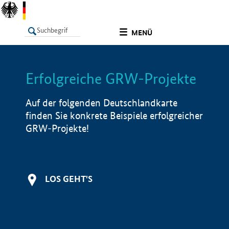
undefined
MENÜ
Erfolgreiche GRW-Projekte
LISTE
Filter
Info
Auf der folgenden Deutschlandkarte
finden Sie konkrete Beispiele erfolgreicher
GRW-Projekte!
LOS GEHT'S