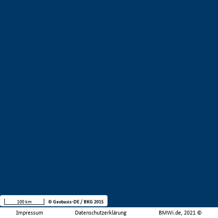
100 km
© Geobasis-DE / BKG 2015
Impressum
Datenschutzerklärung
BMWi.de, 2021 ©