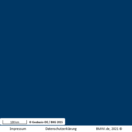
100 km
© Geobasis-DE / BKG 2015
Impressum
Datenschutzerklärung
BMWi.de, 2021 ©