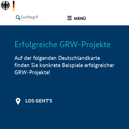
undefined
MENÜ
Erfolgreiche GRW-Projekte
LISTE
Filter
Info
Auf der folgenden Deutschlandkarte
finden Sie konkrete Beispiele erfolgreicher
GRW-Projekte!
LOS GEHT'S