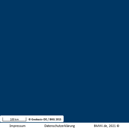
100 km
© Geobasis-DE / BKG 2015
Impressum
Datenschutzerklärung
BMWi.de, 2021 ©