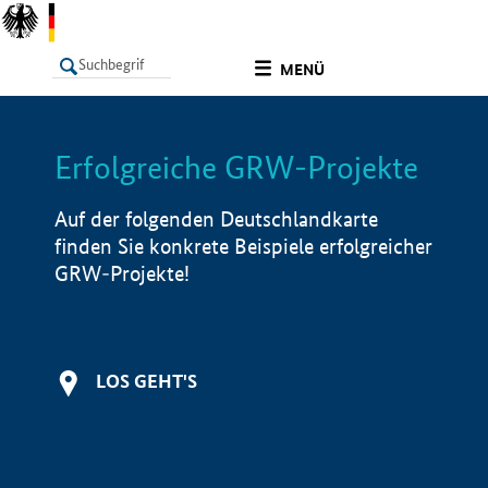
undefined
MENÜ
Erfolgreiche GRW-Projekte
LISTE
Filter
Info
Auf der folgenden Deutschlandkarte
finden Sie konkrete Beispiele erfolgreicher
GRW-Projekte!
LOS GEHT'S