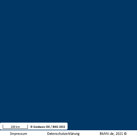
100 km
© Geobasis-DE / BKG 2015
Impressum
Datenschutzerklärung
BMWi.de, 2021 ©