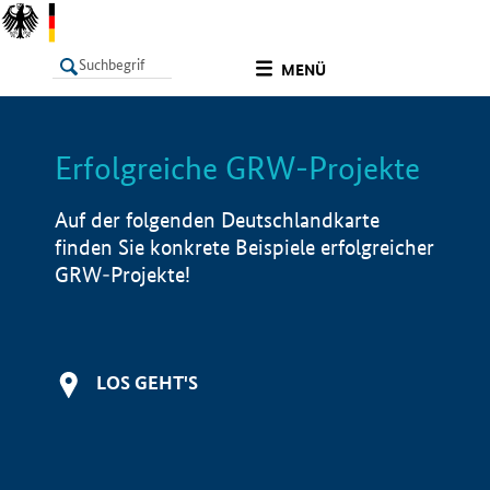
undefined
MENÜ
Erfolgreiche GRW-Projekte
LISTE
Filter
Info
Auf der folgenden Deutschlandkarte
finden Sie konkrete Beispiele erfolgreicher
GRW-Projekte!
LOS GEHT'S