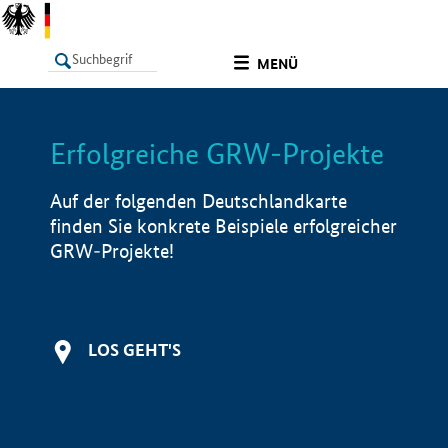
undefined
MENÜ
Erfolgreiche GRW-Projekte
LISTE
Filter
Info
Auf der folgenden Deutschlandkarte
finden Sie konkrete Beispiele erfolgreicher
GRW-Projekte!
LOS GEHT'S