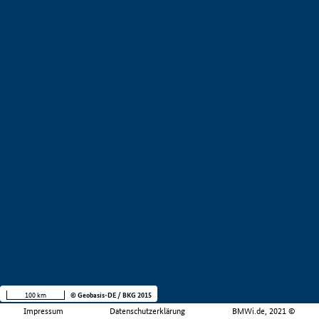
100 km
© Geobasis-DE / BKG 2015
Impressum
Datenschutzerklärung
BMWi.de, 2021 ©