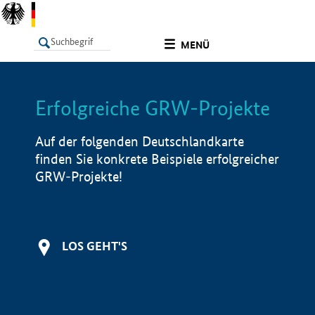
undefined
MENÜ
Erfolgreiche GRW-Projekte
LISTE
Filter
Info
Auf der folgenden Deutschlandkarte
finden Sie konkrete Beispiele erfolgreicher
GRW-Projekte!
LOS GEHT'S