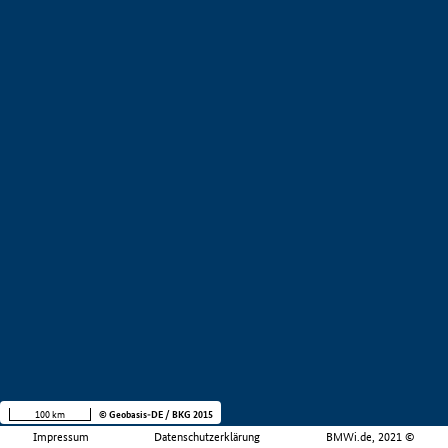
100 km
© Geobasis-DE / BKG 2015
Impressum
Datenschutzerklärung
BMWi.de, 2021 ©