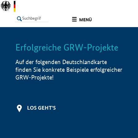
undefined
MENÜ
Erfolgreiche GRW-Projekte
LISTE
Filter
Info
Auf der folgenden Deutschlandkarte
finden Sie konkrete Beispiele erfolgreicher
GRW-Projekte!
LOS GEHT'S