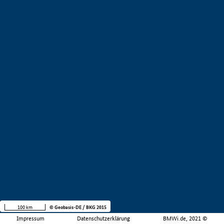
100 km
© Geobasis-DE / BKG 2015
Impressum
Datenschutzerklärung
BMWi.de, 2021 ©