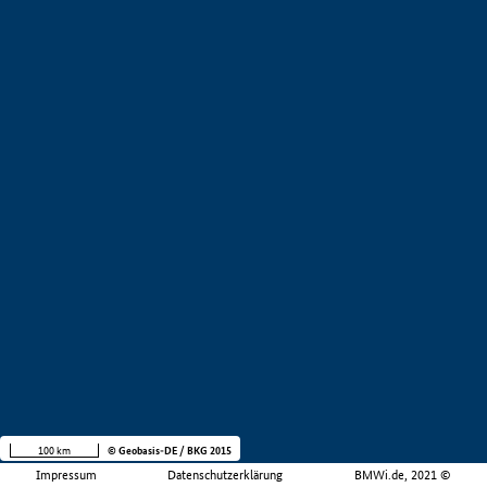
100 km
© Geobasis-DE / BKG 2015
Impressum
Datenschutzerklärung
BMWi.de, 2021 ©