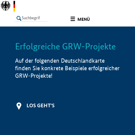
undefined
MENÜ
Erfolgreiche GRW-Projekte
LISTE
Filter
Info
Auf der folgenden Deutschlandkarte
finden Sie konkrete Beispiele erfolgreicher
GRW-Projekte!
LOS GEHT'S