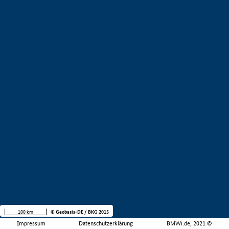
100 km
© Geobasis-DE / BKG 2015
Impressum
Datenschutzerklärung
BMWi.de, 2021 ©