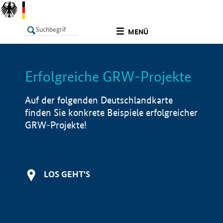
undefined
MENÜ
Erfolgreiche GRW-Projekte
LISTE
Filter
Info
Auf der folgenden Deutschlandkarte
finden Sie konkrete Beispiele erfolgreicher
GRW-Projekte!
LOS GEHT'S