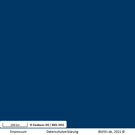
100 km
© Geobasis-DE / BKG 2015
Impressum
Datenschutzerklärung
BMWi.de, 2021 ©