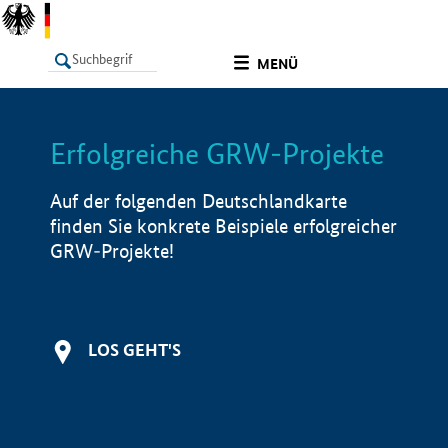
undefined
MENÜ
Erfolgreiche GRW-Projekte
LISTE
Filter
Info
Auf der folgenden Deutschlandkarte
finden Sie konkrete Beispiele erfolgreicher
GRW-Projekte!
LOS GEHT'S