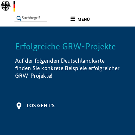
undefined
MENÜ
Erfolgreiche GRW-Projekte
LISTE
Filter
Info
Auf der folgenden Deutschlandkarte
finden Sie konkrete Beispiele erfolgreicher
GRW-Projekte!
LOS GEHT'S