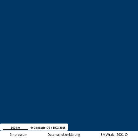
100 km
© Geobasis-DE / BKG 2015
Impressum
Datenschutzerklärung
BMWi.de, 2021 ©