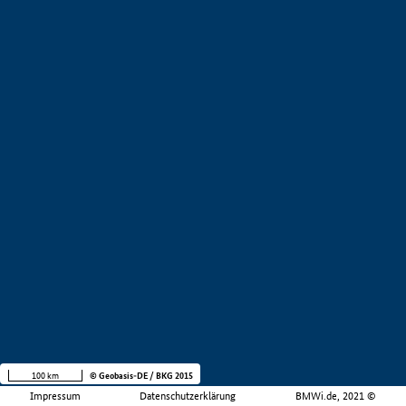
100 km
© Geobasis-DE / BKG 2015
Impressum
Datenschutzerklärung
BMWi.de, 2021 ©