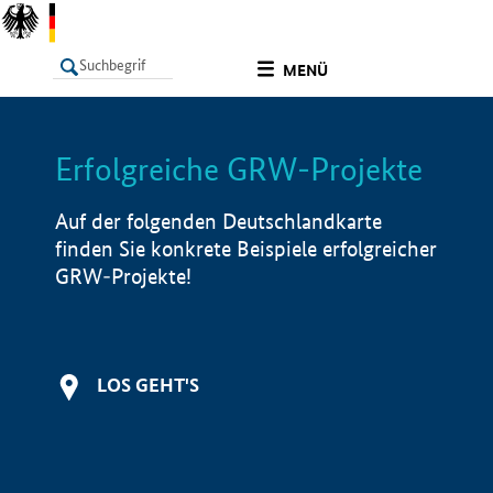
undefined
MENÜ
Erfolgreiche GRW-Projekte
LISTE
Filter
Info
Auf der folgenden Deutschlandkarte
finden Sie konkrete Beispiele erfolgreicher
GRW-Projekte!
LOS GEHT'S