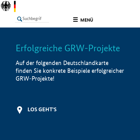
undefined
MENÜ
Erfolgreiche GRW-Projekte
LISTE
Filter
Info
Auf der folgenden Deutschlandkarte
finden Sie konkrete Beispiele erfolgreicher
GRW-Projekte!
LOS GEHT'S