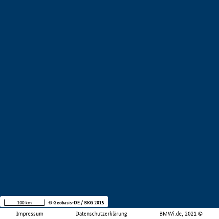
100 km
© Geobasis-DE / BKG 2015
Impressum
Datenschutzerklärung
BMWi.de, 2021 ©