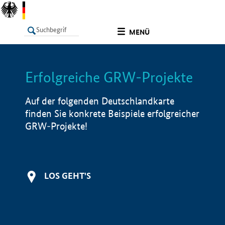
undefined
MENÜ
Erfolgreiche GRW-Projekte
LISTE
Filter
Info
Auf der folgenden Deutschlandkarte
finden Sie konkrete Beispiele erfolgreicher
GRW-Projekte!
LOS GEHT'S