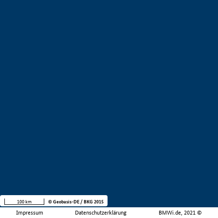
100 km
© Geobasis-DE / BKG 2015
Impressum
Datenschutzerklärung
BMWi.de, 2021 ©