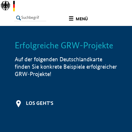
undefined
MENÜ
Erfolgreiche GRW-Projekte
LISTE
Filter
Info
Auf der folgenden Deutschlandkarte
finden Sie konkrete Beispiele erfolgreicher
GRW-Projekte!
LOS GEHT'S