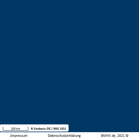
100 km
© Geobasis-DE / BKG 2015
Impressum
Datenschutzerklärung
BMWi.de, 2021 ©