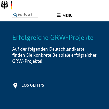
undefined
MENÜ
Erfolgreiche GRW-Projekte
LISTE
Filter
Info
Auf der folgenden Deutschlandkarte
finden Sie konkrete Beispiele erfolgreicher
GRW-Projekte!
LOS GEHT'S