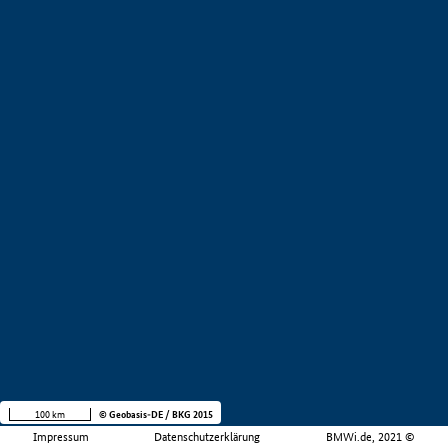
100 km
© Geobasis-DE / BKG 2015
Impressum
Datenschutzerklärung
BMWi.de, 2021 ©