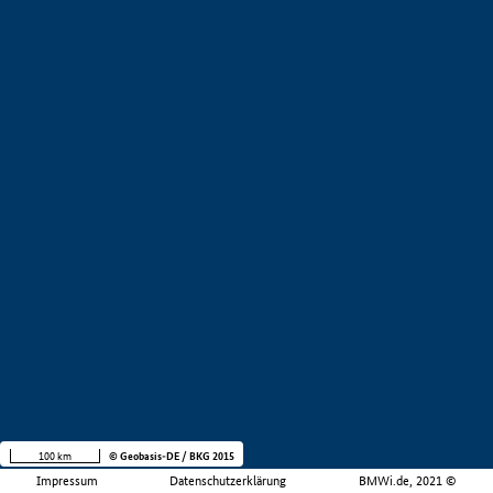
100 km
© Geobasis-DE / BKG 2015
Impressum
Datenschutzerklärung
BMWi.de, 2021 ©