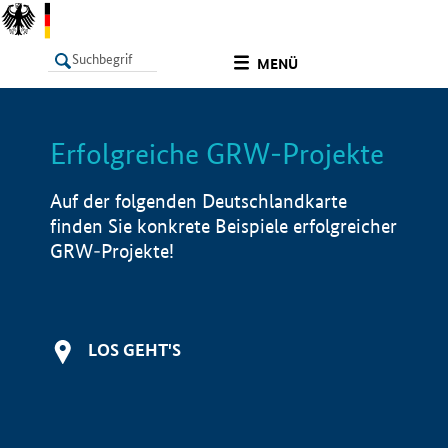
undefined
MENÜ
Erfolgreiche GRW-Projekte
LISTE
Filter
Info
Auf der folgenden Deutschlandkarte
finden Sie konkrete Beispiele erfolgreicher
GRW-Projekte!
LOS GEHT'S