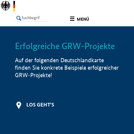
undefined
MENÜ
Erfolgreiche GRW-Projekte
LISTE
Filter
Info
Auf der folgenden Deutschlandkarte
finden Sie konkrete Beispiele erfolgreicher
GRW-Projekte!
LOS GEHT'S