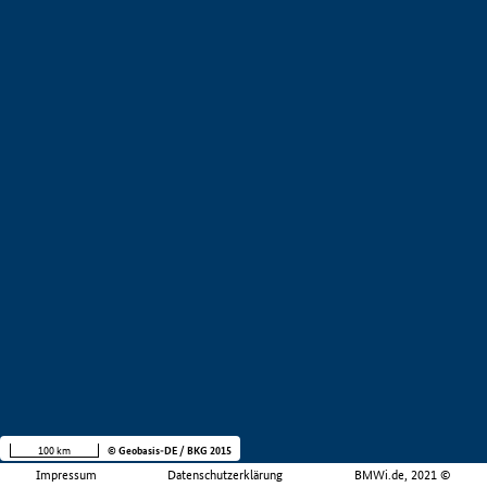
100 km
© Geobasis-DE / BKG 2015
Impressum
Datenschutzerklärung
BMWi.de, 2021 ©