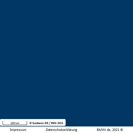
100 km
© Geobasis-DE / BKG 2015
Impressum
Datenschutzerklärung
BMWi.de, 2021 ©