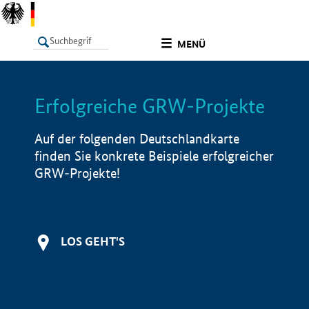
undefined
MENÜ
Erfolgreiche GRW-Projekte
LISTE
Filter
Info
Auf der folgenden Deutschlandkarte
finden Sie konkrete Beispiele erfolgreicher
GRW-Projekte!
LOS GEHT'S